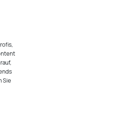
ofis,
ontent
rauf,
rends
n Sie