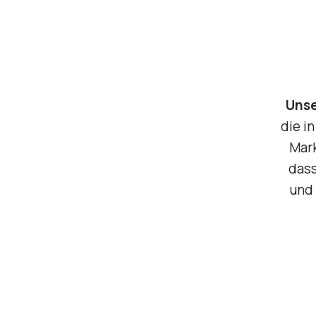
Uns
die i
Mark
dass
und 