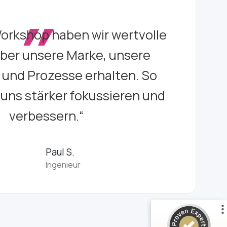
„
Workshop haben wir wertvolle
über unsere Marke, unsere
 und Prozesse erhalten. So
 uns stärker fokussieren und
verbessern.“
Kundenbewertungen und Erfahrungen zu
FMSB - Ihre Marketingberatung
%
100
SEHR GUT
Paul S.​
Empfehlungen auf
Ingenieur
ProvenExpert.com
5,00
/
5,00
4
Bewertungen auf ProvenExpert.com