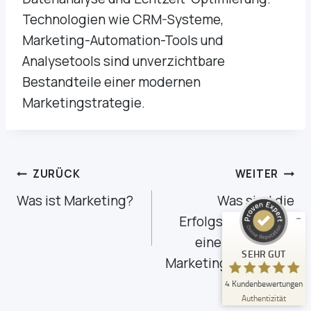
Technologien wie CRM-Systeme,
Marketing-Automation-Tools und
Analysetools sind unverzichtbare
Bestandteile einer modernen
Marketingstrategie.
Kundenbewertungen und Erfahrungen zu
FMSB - Ihre Marketingberatung
SEHR GUT
%
100
Beitragsnavigation
ZURÜCK
WEITER
Empfehlungen auf
ProvenExpert.com
5,00
/
5,00
Was ist Marketing?
Was sind die
Erfolgsfaktoren für
4
einen effektiven
Bewertungen auf ProvenExpert.com
SEHR GUT
Marketingworkshop?
Erfahren Sie mehr über dieses Bewertungssiegel
4
Kundenbewertungen
Profil ansehen
09.09.2024
Authentizität