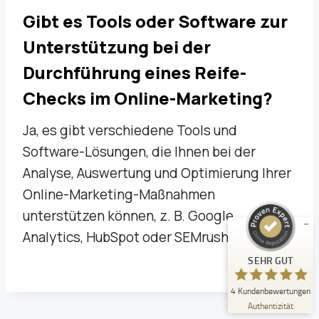
Gibt es Tools oder Software zur
Unterstützung bei der
Durchführung eines Reife-
Checks im Online-Marketing?
Kundenbewertungen und Erfahrungen zu
Ja, es gibt verschiedene Tools und
FMSB - Ihre Marketingberatung
Software-Lösungen, die Ihnen bei der
SEHR GUT
%
100
Analyse, Auswertung und Optimierung Ihrer
Empfehlungen auf
Online-Marketing-Maßnahmen
ProvenExpert.com
5,00
/
5,00
unterstützen können, z. B. Google
4
Analytics, HubSpot oder SEMrush.
Bewertungen auf ProvenExpert.com
SEHR GUT
Erfahren Sie mehr über dieses Bewertungssiegel
4
Kundenbewertungen
Profil ansehen
09.09.2024
Authentizität